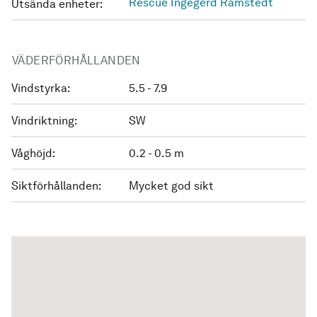
Rescue Ingegerd Ramstedt
Utsända enheter:
VÄDERFÖRHÅLLANDEN
Vindstyrka:
5.5 - 7.9
Vindriktning:
SW
Våghöjd:
0.2 - 0.5 m
Siktförhållanden:
Mycket god sikt