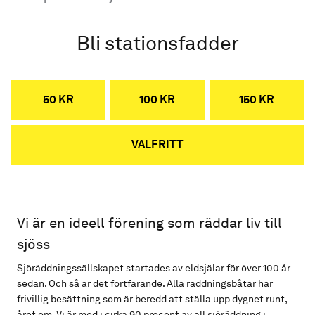
Bli stationsfadder
50 KR
100 KR
150 KR
VALFRITT
Vi är en ideell förening som räddar liv till
sjöss
Sjöräddningssällskapet startades av eldsjälar för över 100 år
sedan. Och så är det fortfarande. Alla räddningsbåtar har
frivillig besättning som är beredd att ställa upp dygnet runt,
året om. Vi är med i cirka 90 procent av all sjöräddning i