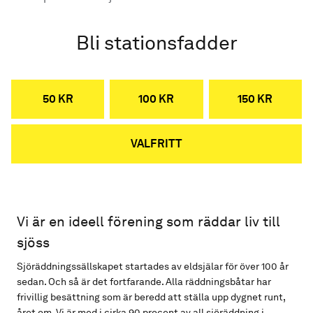
Bli stationsfadder
50 KR
100 KR
150 KR
VALFRITT
Vi är en ideell förening som räddar liv till
sjöss
Sjöräddningssällskapet startades av eldsjälar för över 100 år
sedan. Och så är det fortfarande. Alla räddningsbåtar har
frivillig besättning som är beredd att ställa upp dygnet runt,
året om. Vi är med i cirka 90 procent av all sjöräddning i