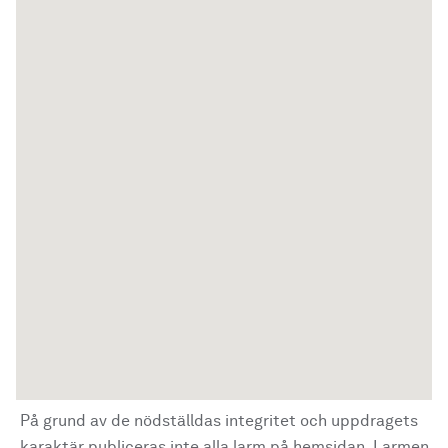
På grund av de nödställdas integritet och uppdragets
karaktär publiceras inte alla larm på hemsidan. Larmen