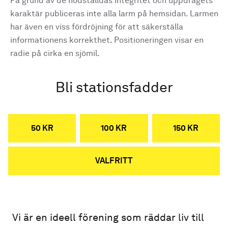
På grund av de nödställdas integritet och uppdragets
karaktär publiceras inte alla larm på hemsidan. Larmen
har även en viss fördröjning för att säkerställa
informationens korrekthet. Positioneringen visar en
radie på cirka en sjömil.
Bli stationsfadder
50 KR
100 KR
150 KR
VALFRITT
Vi är en ideell förening som räddar liv till