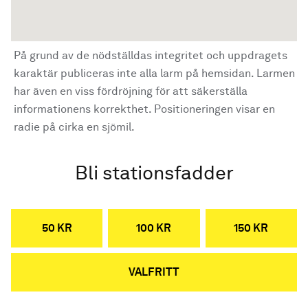
På grund av de nödställdas integritet och uppdragets
karaktär publiceras inte alla larm på hemsidan. Larmen
har även en viss fördröjning för att säkerställa
informationens korrekthet. Positioneringen visar en
radie på cirka en sjömil.
Bli stationsfadder
50 KR
100 KR
150 KR
VALFRITT