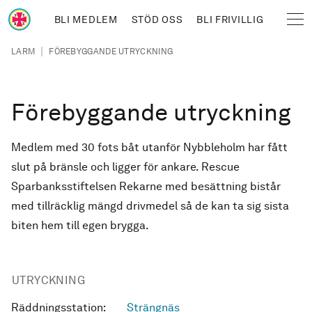
Hoppa till huvudinnehåll
BLI MEDLEM
STÖD OSS
BLI FRIVILLIG
Sjöräddningssällskapet
Länkstig
|
LARM
FÖREBYGGANDE UTRYCKNING
Förebyggande utryckning
Medlem med 30 fots båt utanför Nybbleholm har fått
slut på bränsle och ligger för ankare. Rescue
Sparbanksstiftelsen Rekarne med besättning bistår
med tillräcklig mängd drivmedel så de kan ta sig sista
biten hem till egen brygga.
UTRYCKNING
Räddningsstation:
Strängnäs