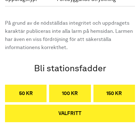
På grund av de nödställdas integritet och uppdragets
karaktär publiceras inte alla larm på hemsidan. Larmen
har även en viss fördröjning för att säkerställa
informationens korrekthet.
Bli stationsfadder
50 KR
100 KR
150 KR
VALFRITT