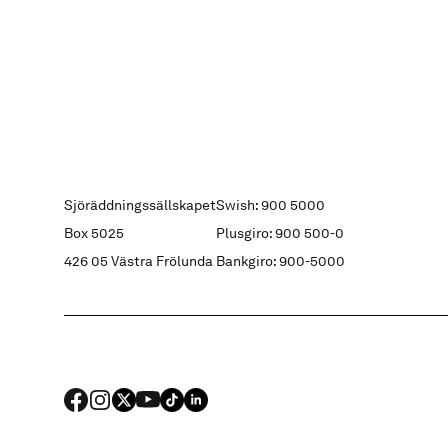
Sjöräddningssällskapet
Swish: 900 5000
Box 5025
Plusgiro: 900 500-0
426 05 Västra Frölunda
Bankgiro: 900-5000
FACEBOOK
Instagram
X
YouTube
TIKTOK
LINKED IN