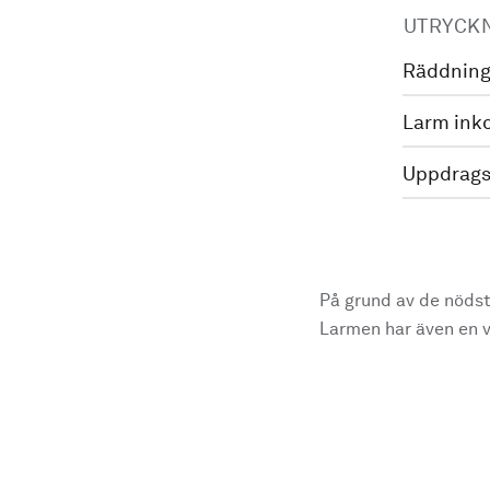
UTRYCK
Räddning
Larm ink
Uppdrags
På grund av de nödst
Larmen har även en vi