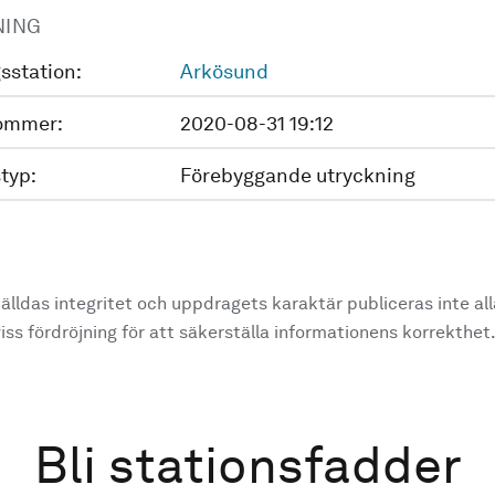
NING
sstation:
Arkösund
ommer:
2020-08-31 19:12
typ:
Förebyggande utryckning
älldas integritet och uppdragets karaktär publiceras inte al
ss fördröjning för att säkerställa informationens korrekthet
Bli stationsfadder