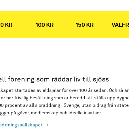
0 KR
100 KR
150 KR
VALFR
ell förening som räddar liv till sjöss
kapet startades av eldsjälar för över 100 år sedan. Och så är
ar har frivillig besättning som är beredd att ställa upp dygne
90 procent av all sjöräddning i Sverige, utan bidrag från state
ger på gåvor, medlemskap och ideella insatser.
äddningssällskapet