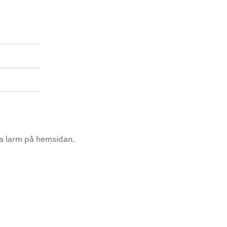
la larm på hemsidan.
.