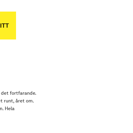
ITT
 det fortfarande.
t runt, året om.
n. Hela