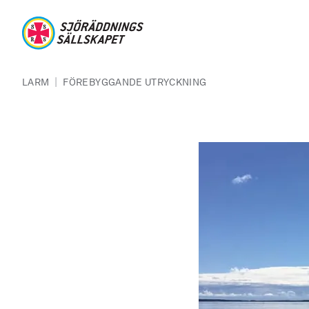
Hoppa till huvudinnehåll
Sjöräddningssällskapet
Länkstig
|
LARM
FÖREBYGGANDE UTRYCKNING