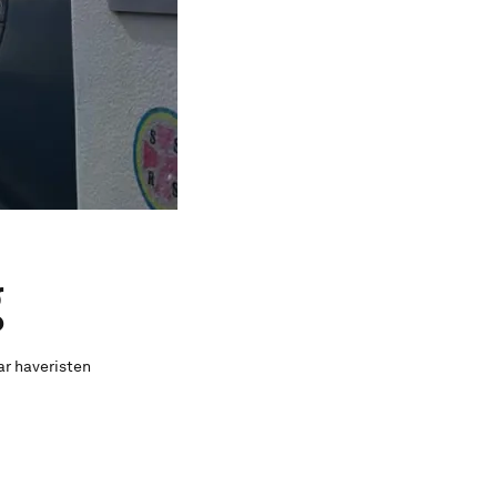
g
ar haveristen