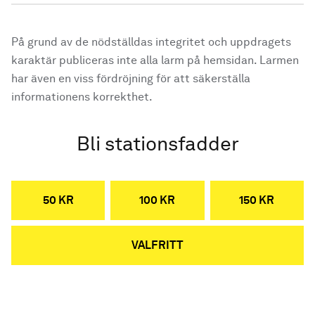
På grund av de nödställdas integritet och uppdragets
karaktär publiceras inte alla larm på hemsidan. Larmen
har även en viss fördröjning för att säkerställa
informationens korrekthet.
Bli stationsfadder
50 KR
100 KR
150 KR
VALFRITT