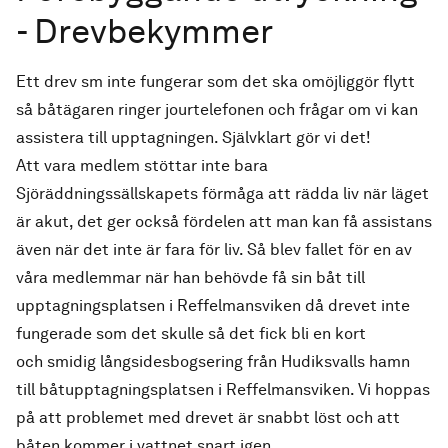
- Drevbekymmer
Ett drev sm inte fungerar som det ska omöjliggör flytt
så båtägaren ringer jourtelefonen och frågar om vi kan
assistera till upptagningen. Självklart gör vi det!
Att vara medlem stöttar inte bara
Sjöräddningssällskapets förmåga att rädda liv när läget
är akut, det ger också fördelen att man kan få assistans
även när det inte är fara för liv. Så blev fallet för en av
våra medlemmar när han behövde få sin båt till
upptagningsplatsen i Reffelmansviken då drevet inte
fungerade som det skulle så det fick bli en kort
och smidig långsidesbogsering från Hudiksvalls hamn
till båtupptagningsplatsen i Reffelmansviken. Vi hoppas
på att problemet med drevet är snabbt löst och att
båten kommer i vattnet snart igen.