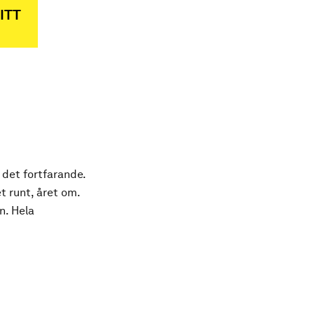
ITT
 det fortfarande.
t runt, året om.
n. Hela