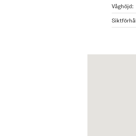
Våghöjd:
Siktförhå