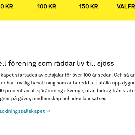
0 KR
100 KR
150 KR
VALFR
ell förening som räddar liv till sjöss
kapet startades av eldsjälar för över 100 år sedan. Och så är
ar har frivillig besättning som är beredd att ställa upp dygne
90 procent av all sjöräddning i Sverige, utan bidrag från state
ger på gåvor, medlemskap och ideella insatser.
äddningssällskapet