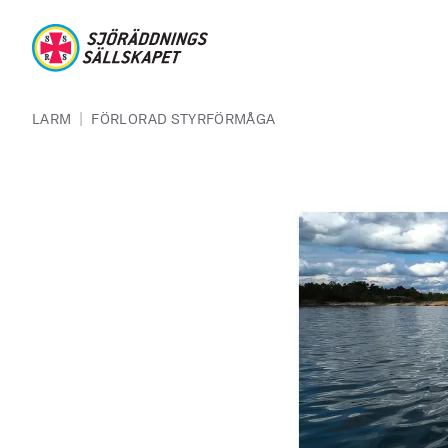
Hoppa till huvudinnehåll
Sjöräddningssällskapet
Länkstig
|
LARM
FÖRLORAD STYRFÖRMÅGA