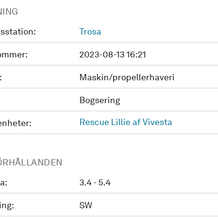
NING
sstation:
Trosa
ommer:
2023-08-13 16:21
:
Maskin/propellerhaveri
Bogsering
Rescue Lillie af Vivesta
enheter:
ÖRHÅLLANDEN
a:
3.4 - 5.4
ing:
SW