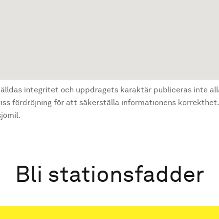
älldas integritet och uppdragets karaktär publiceras inte al
ss fördröjning för att säkerställa informationens korrekthet.
jömil.
Bli stationsfadder