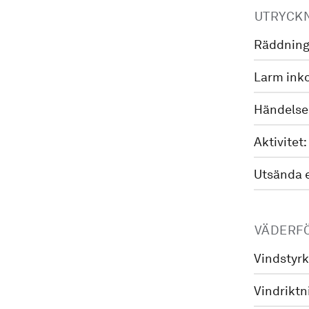
UTRYCK
Räddning
Larm ink
Händelse
Aktivitet:
Utsända 
VÄDERF
Vindstyrk
Vindriktn