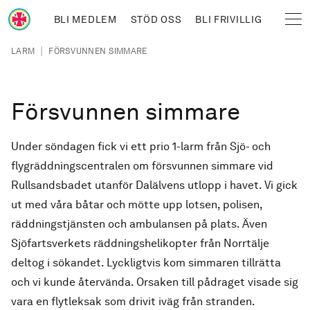
Hoppa till huvudinnehåll
BLI MEDLEM
STÖD OSS
BLI FRIVILLIG
Sjöräddningssällskapet
Länkstig
|
LARM
FÖRSVUNNEN SIMMARE
Försvunnen simmare
Under söndagen fick vi ett prio 1-larm från Sjö- och
flygräddningscentralen om försvunnen simmare vid
Rullsandsbadet utanför Dalälvens utlopp i havet. Vi gick
ut med våra båtar och mötte upp lotsen, polisen,
räddningstjänsten och ambulansen på plats. Även
Sjöfartsverkets räddningshelikopter från Norrtälje
deltog i sökandet. Lyckligtvis kom simmaren tillrätta
och vi kunde återvända. Orsaken till pådraget visade sig
vara en flytleksak som drivit iväg från stranden.