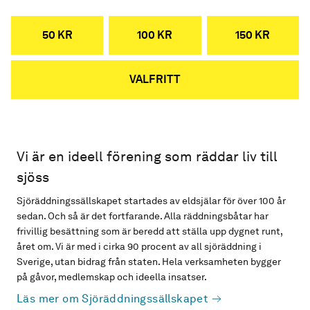
50 KR
100 KR
150 KR
VALFRITT
Vi är en ideell förening som räddar liv till
sjöss
Sjöräddningssällskapet startades av eldsjälar för över 100 år
sedan. Och så är det fortfarande. Alla räddningsbåtar har
frivillig besättning som är beredd att ställa upp dygnet runt,
året om. Vi är med i cirka 90 procent av all sjöräddning i
Sverige, utan bidrag från staten. Hela verksamheten bygger
på gåvor, medlemskap och ideella insatser.
Läs mer om Sjöräddningssällskapet