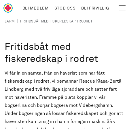
Hoppa till huvudinnehåll
BLI MEDLEM
STÖD OSS
BLI FRIVILLIG
Sjöräddningssällskapet
Länkstig
|
LARM
FRITIDSBÅT MED FISKEREDSKAP I RODRET
Fritidsbåt med
fiskeredskap i rodret
Vi får in en samtal från en haverist som har fått
fiskeredskap i rodret, vi bemannar Rescue Klasa-Bertil
Lindberg med två frivilliga sjöräddare och sätter fart
mot haveristen. Framme på plats kopplar vi vår
bogserlina och börjar bogsera mot Videbergshamn.
Under bogseringen så lossar fiskeredskapet och gör att
haveristen kan ta sig in i hamn för egen maskin. Så vi