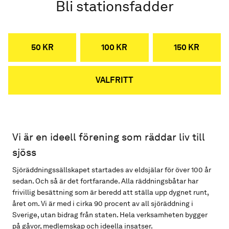
Bli stationsfadder
50 KR
100 KR
150 KR
VALFRITT
Vi är en ideell förening som räddar liv till
sjöss
Sjöräddningssällskapet startades av eldsjälar för över 100 år
sedan. Och så är det fortfarande. Alla räddningsbåtar har
frivillig besättning som är beredd att ställa upp dygnet runt,
året om. Vi är med i cirka 90 procent av all sjöräddning i
Sverige, utan bidrag från staten. Hela verksamheten bygger
på gåvor, medlemskap och ideella insatser.