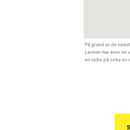
På grund av de nödst
Larmen har även en vi
en radie på cirka en s
5