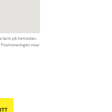
la larm på hemsidan.
 Positioneringen visar
ITT