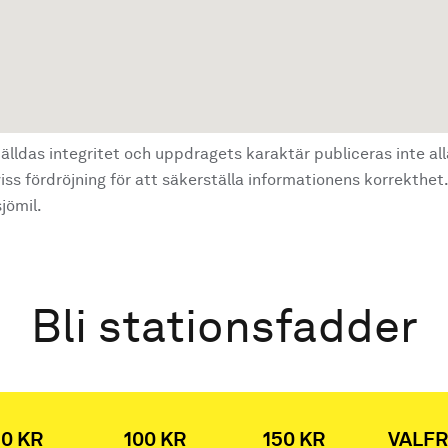
älldas integritet och uppdragets karaktär publiceras inte al
ss fördröjning för att säkerställa informationens korrekthet.
jömil.
Bli stationsfadder
0 KR
100 KR
150 KR
VALFR