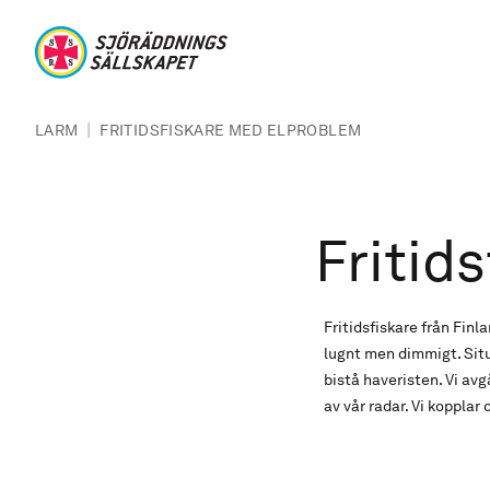
Hoppa till huvudinnehåll
Sjöräddningssällskapet
Länkstig
|
LARM
FRITIDSFISKARE MED ELPROBLEM
Fritid
Fritidsfiskare från Finla
lugnt men dimmigt. Situ
bistå haveristen. Vi av
av vår radar. Vi kopplar 