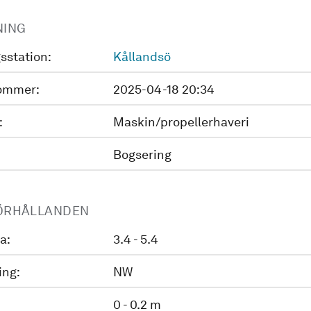
NING
sstation:
Kållandsö
ommer:
2025-04-18 20:34
:
Maskin/propellerhaveri
Bogsering
ÖRHÅLLANDEN
a:
3.4 - 5.4
ing:
NW
0 - 0.2 m