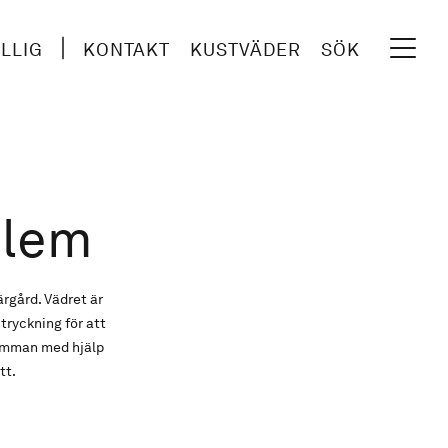
ILLIG
KONTAKT
KUSTVÄDER
SÖK
blem
ärgård. Vädret är
tryckning för att
 dimman med hjälp
tt.