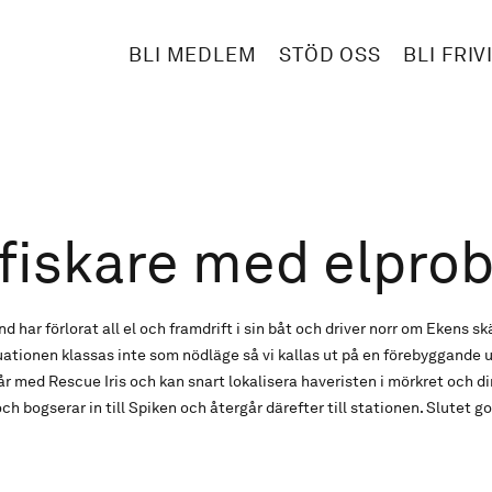
BLI MEDLEM
STÖD OSS
BLI FRIV
sfiskare med elpro
nd har förlorat all el och framdrift i sin båt och driver norr om Ekens sk
ationen klassas inte som nödläge så vi kallas ut på en förebyggande u
går med Rescue Iris och kan snart lokalisera haveristen i mörkret och
och bogserar in till Spiken och återgår därefter till stationen. Slutet go