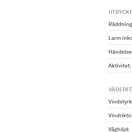
UTRYCK
Räddning
Larm ink
Händelse
Aktivitet:
VÄDERF
Vindstyrk
Vindriktn
Våghöjd: