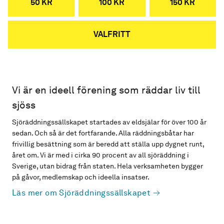
50 KR
100 KR
150 KR
VALFRITT
Vi är en ideell förening som räddar liv till
sjöss
Sjöräddningssällskapet startades av eldsjälar för över 100 år
sedan. Och så är det fortfarande. Alla räddningsbåtar har
frivillig besättning som är beredd att ställa upp dygnet runt,
året om. Vi är med i cirka 90 procent av all sjöräddning i
Sverige, utan bidrag från staten. Hela verksamheten bygger
på gåvor, medlemskap och ideella insatser.
Läs mer om Sjöräddningssällskapet