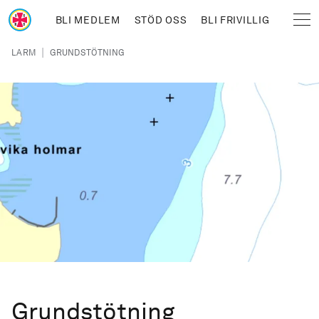
Hoppa till huvudinnehåll
BLI MEDLEM
STÖD OSS
BLI FRIVILLIG
Sjöräddningssällskapet
Länkstig
|
LARM
GRUNDSTÖTNING
Grundstötning