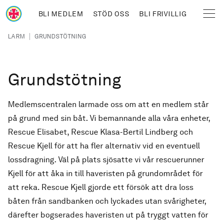
Hoppa till huvudinnehåll
BLI MEDLEM
STÖD OSS
BLI FRIVILLIG
Sjöräddningssällskapet
Länkstig
|
LARM
GRUNDSTÖTNING
Grundstötning
Medlemscentralen larmade oss om att en medlem står
på grund med sin båt. Vi bemannande alla våra enheter,
Rescue Elisabet, Rescue Klasa-Bertil Lindberg och
Rescue Kjell för att ha fler alternativ vid en eventuell
lossdragning. Väl på plats sjösatte vi vår rescuerunner
Kjell för att åka in till haveristen på grundområdet för
att reka. Rescue Kjell gjorde ett försök att dra loss
båten från sandbanken och lyckades utan svårigheter,
därefter bogserades haveristen ut på tryggt vatten för