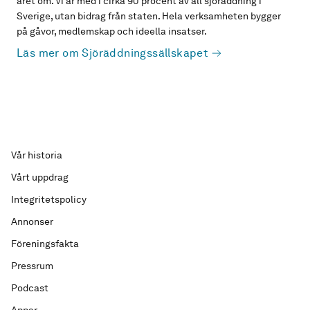
året om. Vi är med i cirka 90 procent av all sjöräddning i
Sverige, utan bidrag från staten. Hela verksamheten bygger
på gåvor, medlemskap och ideella insatser.
Läs mer om Sjöräddningssällskapet
Vår historia
Vårt uppdrag
Integritetspolicy
Annonser
Föreningsfakta
Pressrum
Podcast