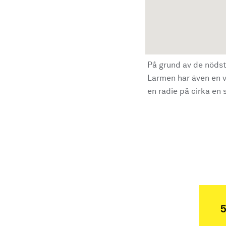
På grund av de nödst
Larmen har även en vi
en radie på cirka en s
5