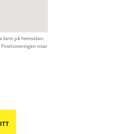
la larm på hemsidan.
 Positioneringen visar
ITT