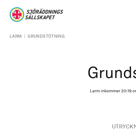
Hoppa till huvudinnehåll
Sjöräddningssällskapet
Länkstig
|
LARM
GRUNDSTÖTNING
Grund
Larm inkommer 20:19 om
UTRYCK