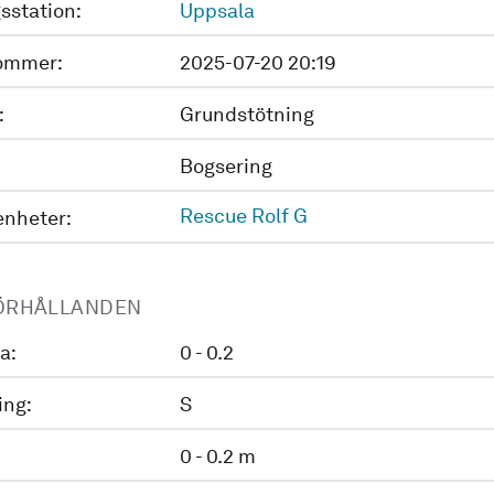
sstation:
Uppsala
ommer:
2025-07-20 20:19
:
Grundstötning
Bogsering
Rescue Rolf G
enheter:
ÖRHÅLLANDEN
a:
0 - 0.2
ing:
S
0 - 0.2 m