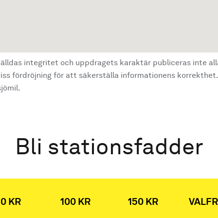
älldas integritet och uppdragets karaktär publiceras inte al
ss fördröjning för att säkerställa informationens korrekthet.
jömil.
Bli stationsfadder
0 KR
100 KR
150 KR
VALFR