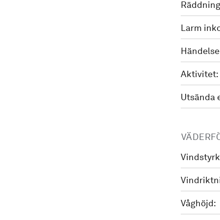
Räddning
Larm ink
Händelse
Aktivitet:
Utsända 
VÄDERF
Vindstyrk
Vindriktn
Våghöjd: