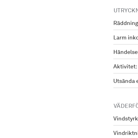
UTRYCK
Räddning
Larm ink
Händelse
Aktivitet:
Utsända 
VÄDERF
Vindstyrk
Vindriktn