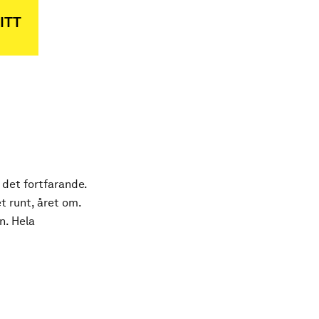
ITT
 det fortfarande.
t runt, året om.
n. Hela