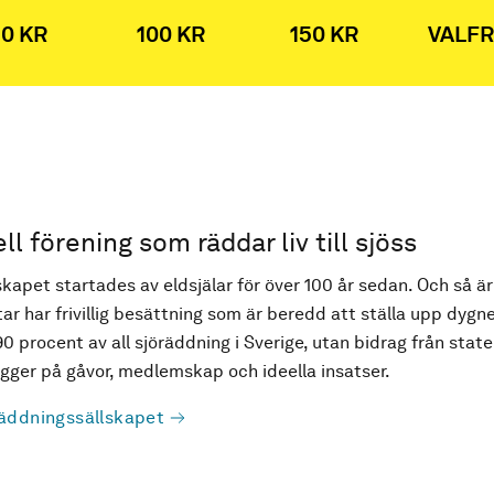
0 KR
100 KR
150 KR
VALFR
ell förening som räddar liv till sjöss
kapet startades av eldsjälar för över 100 år sedan. Och så är
ar har frivillig besättning som är beredd att ställa upp dygne
90 procent av all sjöräddning i Sverige, utan bidrag från state
ger på gåvor, medlemskap och ideella insatser.
äddningssällskapet