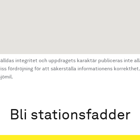
älldas integritet och uppdragets karaktär publiceras inte al
ss fördröjning för att säkerställa informationens korrekthet.
jömil.
Bli stationsfadder