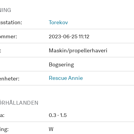
NING
sstation:
Torekov
ommer:
2023-06-25 11:12
:
Maskin/propellerhaveri
Bogsering
Rescue Annie
enheter:
ÖRHÅLLANDEN
a:
0.3 - 1.5
ing:
W