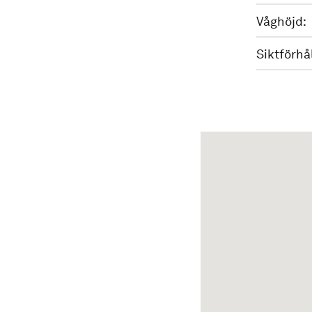
Våghöjd:
Siktförhå