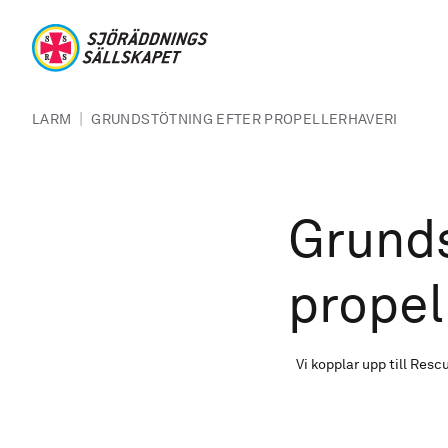
Hoppa till huvudinnehåll
Sjöräddningssällskapet
Länkstig
|
LARM
GRUNDSTÖTNING EFTER PROPELLERHAVERI
Grunds
propel
Vi kopplar upp till Resc