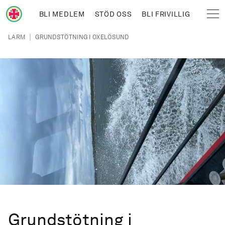
Hoppa till huvudinnehåll
BLI MEDLEM
STÖD OSS
BLI FRIVILLIG
Sjöräddningssällskapet
Länkstig
|
LARM
GRUNDSTÖTNING I OXELÖSUND
Grundstötning i