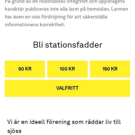
På grund av de nödställdas integritet och uppdragets
karaktär publiceras inte alla larm på hemsidan. Larmen
har även en viss fördröjning för att säkerställa
informationens korrekthet.
Bli stationsfadder
50 KR
100 KR
150 KR
VALFRITT
Vi är en ideell förening som räddar liv till
sjöss