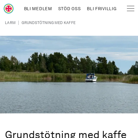
Hoppa till huvudinnehåll
BLI MEDLEM
STÖD OSS
BLI FRIVILLIG
Sjöräddningssällskapet
Länkstig
|
LARM
GRUNDSTÖTNING MED KAFFE
Grundstötning med kaffe