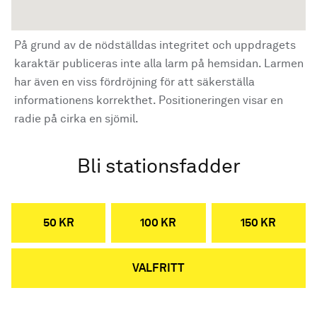
På grund av de nödställdas integritet och uppdragets
karaktär publiceras inte alla larm på hemsidan. Larmen
har även en viss fördröjning för att säkerställa
informationens korrekthet. Positioneringen visar en
radie på cirka en sjömil.
Bli stationsfadder
50 KR
100 KR
150 KR
VALFRITT