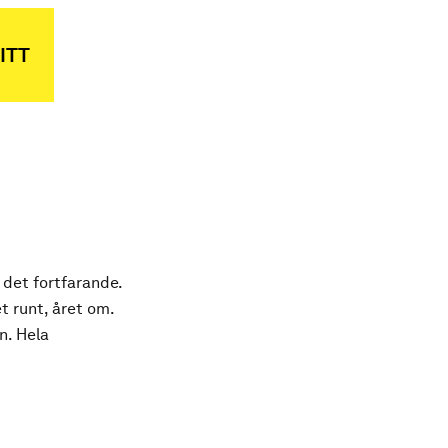
ITT
 det fortfarande.
t runt, året om.
n. Hela