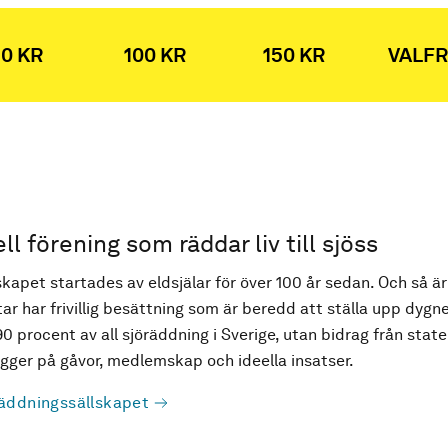
0 KR
100 KR
150 KR
VALFR
ell förening som räddar liv till sjöss
kapet startades av eldsjälar för över 100 år sedan. Och så är
ar har frivillig besättning som är beredd att ställa upp dygne
90 procent av all sjöräddning i Sverige, utan bidrag från state
ger på gåvor, medlemskap och ideella insatser.
äddningssällskapet