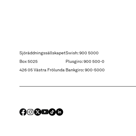
Sjöräddningssällskapet
Swish: 900 5000
Box 5025
Plusgiro: 900 500-0
426 05 Västra Frölunda
Bankgiro: 900-5000
FACEBOOK
Instagram
X
YouTube
TIKTOK
LINKED IN