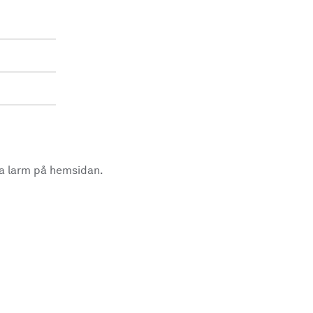
la larm på hemsidan.
.