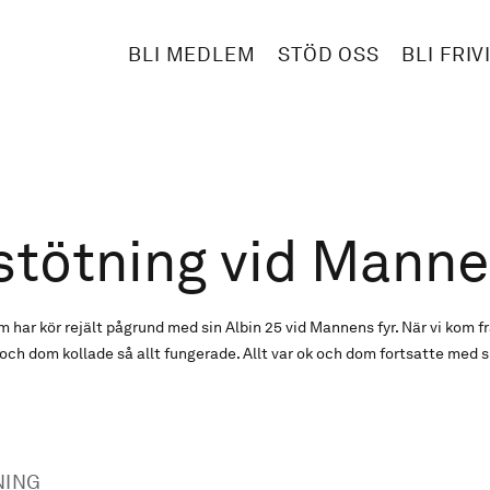
BLI MEDLEM
STÖD OSS
BLI FRIV
tötning vid Manne
har kör rejält pågrund med sin Albin 25 vid Mannens fyr. När vi kom fr
h dom kollade så allt fungerade. Allt var ok och dom fortsatte med s
NING