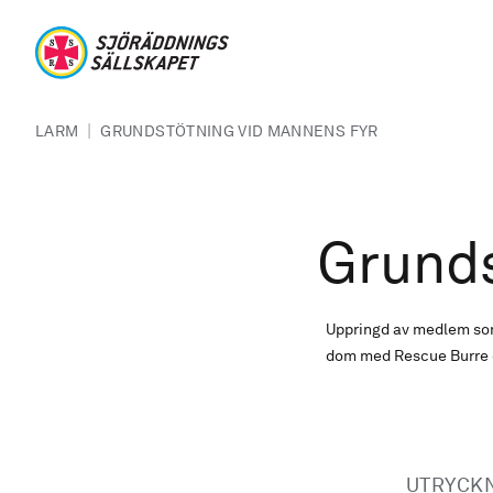
Hoppa till huvudinnehåll
Sjöräddningssällskapet
Länkstig
|
LARM
GRUNDSTÖTNING VID MANNENS FYR
Grunds
Uppringd av medlem som 
dom med Rescue Burre oc
UTRYCK