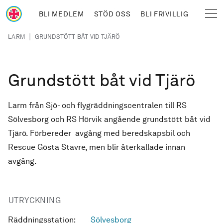
Hoppa till huvudinnehåll
BLI MEDLEM
STÖD OSS
BLI FRIVILLIG
Sjöräddningssällskapet
Länkstig
|
LARM
GRUNDSTÖTT BÅT VID TJÄRÖ
Grundstött båt vid Tjärö
Larm från Sjö- och flygräddningscentralen till RS
Sölvesborg och RS Hörvik angående grundstött båt vid
Tjärö. Förbereder avgång med beredskapsbil och
Rescue Gösta Stavre, men blir återkallade innan
avgång.
UTRYCKNING
Räddningsstation:
Sölvesborg