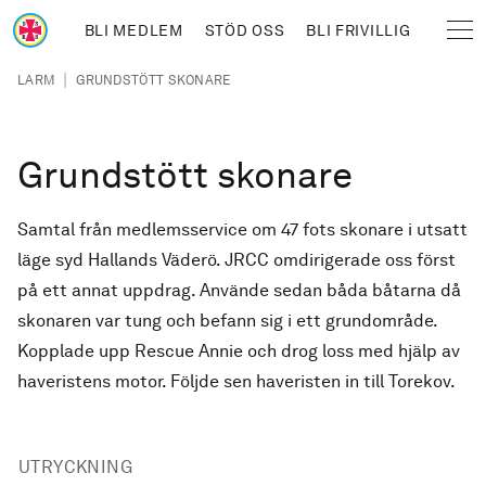
Hoppa till huvudinnehåll
BLI MEDLEM
STÖD OSS
BLI FRIVILLIG
Sjöräddningssällskapet
Länkstig
|
LARM
GRUNDSTÖTT SKONARE
Grundstött skonare
Samtal från medlemsservice om 47 fots skonare i utsatt
läge syd Hallands Väderö. JRCC omdirigerade oss först
på ett annat uppdrag. Använde sedan båda båtarna då
skonaren var tung och befann sig i ett grundområde.
Kopplade upp Rescue Annie och drog loss med hjälp av
haveristens motor. Följde sen haveristen in till Torekov.
UTRYCKNING