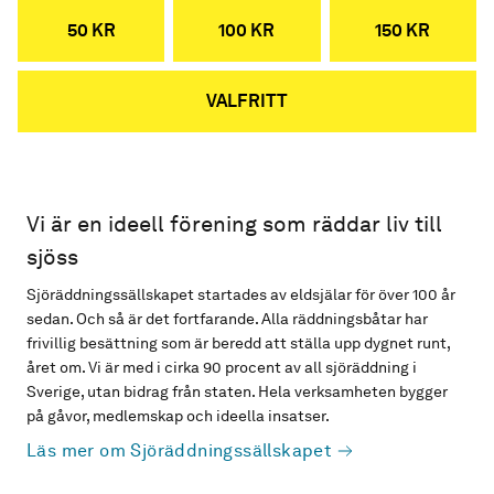
50 KR
100 KR
150 KR
VALFRITT
Vi är en ideell förening som räddar liv till
sjöss
Sjöräddningssällskapet startades av eldsjälar för över 100 år
sedan. Och så är det fortfarande. Alla räddningsbåtar har
frivillig besättning som är beredd att ställa upp dygnet runt,
året om. Vi är med i cirka 90 procent av all sjöräddning i
Sverige, utan bidrag från staten. Hela verksamheten bygger
på gåvor, medlemskap och ideella insatser.
Läs mer om Sjöräddningssällskapet