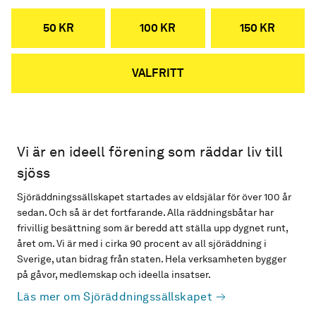
50 KR
100 KR
150 KR
VALFRITT
Vi är en ideell förening som räddar liv till
sjöss
Sjöräddningssällskapet startades av eldsjälar för över 100 år
sedan. Och så är det fortfarande. Alla räddningsbåtar har
frivillig besättning som är beredd att ställa upp dygnet runt,
året om. Vi är med i cirka 90 procent av all sjöräddning i
Sverige, utan bidrag från staten. Hela verksamheten bygger
på gåvor, medlemskap och ideella insatser.
Läs mer om Sjöräddningssällskapet