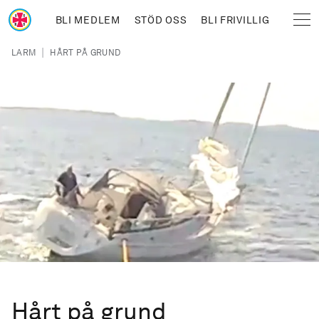
Hoppa till huvudinnehåll
BLI MEDLEM
STÖD OSS
BLI FRIVILLIG
Sjöräddningssällskapet
Länkstig
|
LARM
HÅRT PÅ GRUND
Hårt på grund