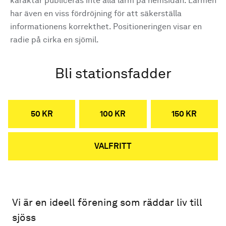
karaktär publiceras inte alla larm på hemsidan. Larmen
har även en viss fördröjning för att säkerställa
informationens korrekthet. Positioneringen visar en
radie på cirka en sjömil.
Bli stationsfadder
50 KR
100 KR
150 KR
VALFRITT
Vi är en ideell förening som räddar liv till
sjöss