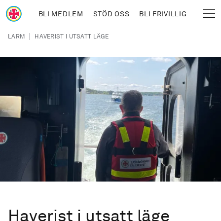
Hoppa till huvudinnehåll
BLI MEDLEM
STÖD OSS
BLI FRIVILLIG
Sjöräddningssällskapet
Länkstig
|
LARM
HAVERIST I UTSATT LÄGE
Haverist i utsatt läge