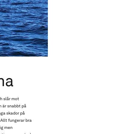
na
h slår mot
h är snabbt på
inga skador på
 Allt fungerar bra
lig men