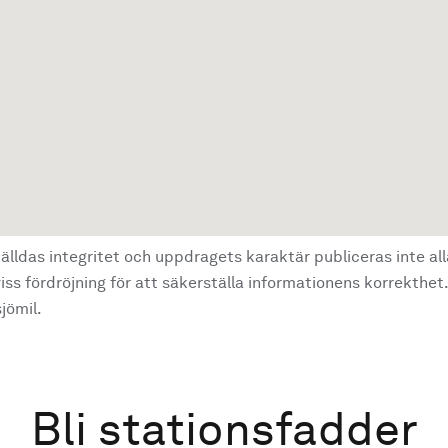
älldas integritet och uppdragets karaktär publiceras inte al
ss fördröjning för att säkerställa informationens korrekthet.
jömil.
Bli stationsfadder