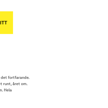
ITT
 det fortfarande.
t runt, året om.
n. Hela