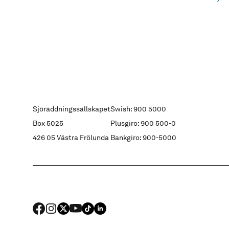
Sjöräddningssällskapet
Swish: 900 5000
Box 5025
Plusgiro: 900 500-0
426 05 Västra Frölunda
Bankgiro: 900-5000
FACEBOOK
Instagram
X
YouTube
TIKTOK
LINKED IN