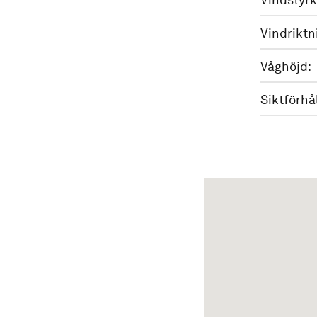
Vindriktn
Våghöjd:
Siktförhå