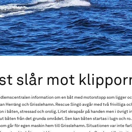
st slår mot klippor
edlemscentralen information om en båt med motorstopp som ligger oc
an Herräng och Grisslehamn. Rescue Singö avgår med två frivilliga oc
n i båten, stressad och orolig. Litet skrapsår på handen men i övrigt 
r ut båten från det grunda området. Sen kan båten startas i lugn och ro.
som går för egen maskin hem till Grisslehamn. Situationen var inte far