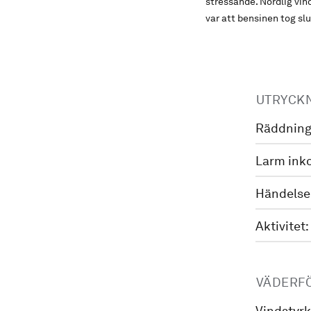
stressande. Nordlig vin
var att bensinen tog sl
UTRYCK
Räddning
Larm ink
Händelse
Aktivitet:
VÄDERF
Vindstyrk