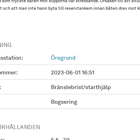
d som tryckte båten mot klipporna var stressande. Orsaken till att sit
ut och att man inte hann byta till reservtankem innan båten drev mot k
NING
sstation:
Öregrund
ommer:
2023-06-01 16:51
:
Bränslebrist/starthjälp
Bogsering
ÖRHÅLLANDEN
a:
5.5 - 7.9