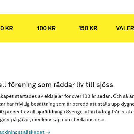
0 KR
100 KR
150 KR
VALFR
ell förening som räddar liv till sjöss
kapet startades av eldsjälar för över 100 år sedan. Och så är
ar har frivillig besättning som är beredd att ställa upp dygne
90 procent av all sjöräddning i Sverige, utan bidrag från state
ger på gåvor, medlemskap och ideella insatser.
äddningssällskapet