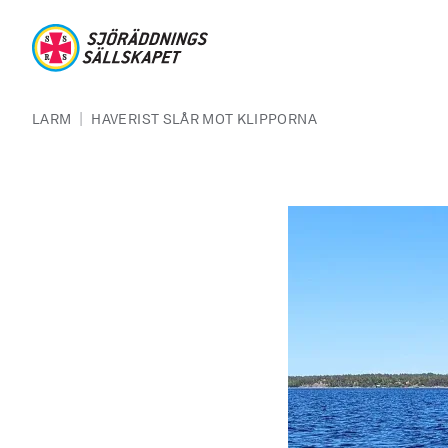
Hoppa till huvudinnehåll
Sjöräddningssällskapet
Länkstig
|
LARM
HAVERIST SLÅR MOT KLIPPORNA