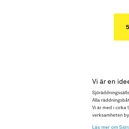
5
Vi är en ide
Sjöräddningssälls
Alla räddningsbåt
Vi är med i cirka 
verksamheten byg
Läs mer om Sjör