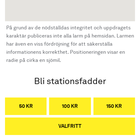
På grund av de nödställdas integritet och uppdragets
karaktär publiceras inte alla larm på hemsidan. Larmen
har även en viss fördröjning för att säkerställa
informationens korrekthet. Positioneringen visar en
radie på cirka en sjömil.
Bli stationsfadder
50 KR
100 KR
150 KR
VALFRITT