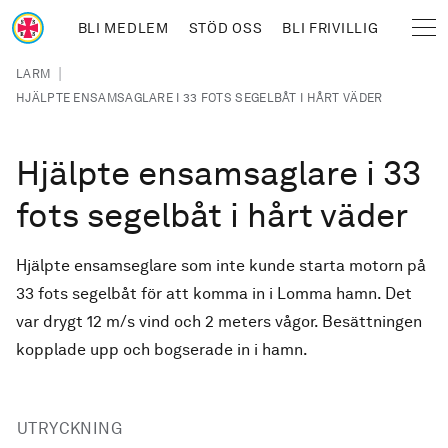
Hoppa till huvudinnehåll
BLI MEDLEM
STÖD OSS
BLI FRIVILLIG
Sjöräddningssällskapet
Länkstig
|
LARM
HJÄLPTE ENSAMSAGLARE I 33 FOTS SEGELBÅT I HÅRT VÄDER
Hjälpte ensamsaglare i 33
fots segelbåt i hårt väder
Hjälpte ensamseglare som inte kunde starta motorn på
33 fots segelbåt för att komma in i Lomma hamn. Det
var drygt 12 m/s vind och 2 meters vågor. Besättningen
kopplade upp och bogserade in i hamn.
UTRYCKNING