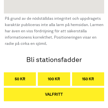
På grund av de nödställdas integritet och uppdragets
karaktär publiceras inte alla larm på hemsidan. Larmen
har även en viss fördröjning för att säkerställa
informationens korrekthet. Positioneringen visar en
radie på cirka en sjömil.
Bli stationsfadder
50 KR
100 KR
150 KR
VALFRITT