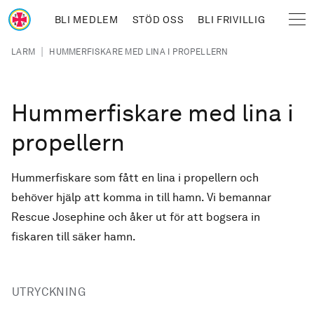
Hoppa till huvudinnehåll
BLI MEDLEM
STÖD OSS
BLI FRIVILLIG
Sjöräddningssällskapet
Länkstig
|
LARM
HUMMERFISKARE MED LINA I PROPELLERN
Hummerfiskare med lina i
propellern
Hummerfiskare som fått en lina i propellern och
behöver hjälp att komma in till hamn. Vi bemannar
Rescue Josephine och åker ut för att bogsera in
fiskaren till säker hamn.
UTRYCKNING