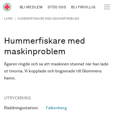
Hoppa till huvudinnehåll
BLI MEDLEM
STÖD OSS
BLI FRIVILLIG
Sjöräddningssällskapet
Länkstig
|
LARM
HUMMERFISKARE MED MASKINPROBLEM
Hummerfiskare med
maskinproblem
Ägaren ringde och sa att maskinen stannat när han lade
ut tinorna. Vi kopplade och bogserade till Glommens
hamn.
UTRYCKNING
Räddningsstation:
Falkenberg