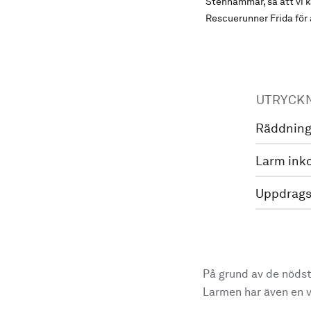
Stenhammar, så att vi k
Rescuerunner Frida för 
UTRYCK
Räddning
Larm ink
Uppdrags
På grund av de nödst
Larmen har även en vi