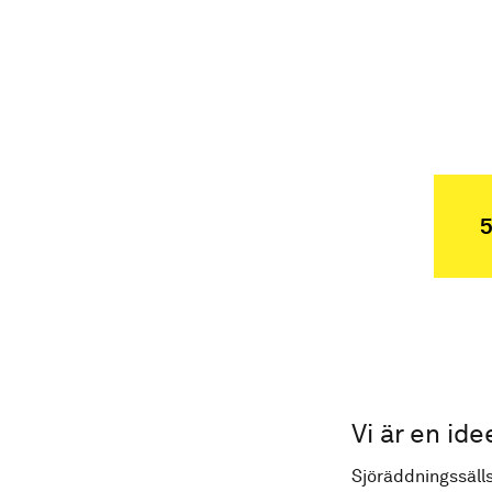
5
Vi är en ide
Sjöräddningssälls