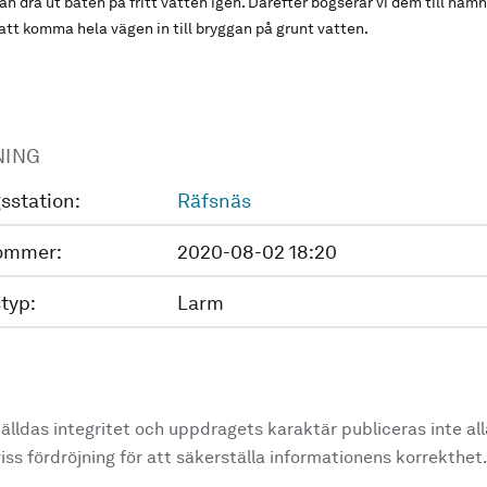
an dra ut båten på fritt vatten igen. Därefter bogserar vi dem till ham
att komma hela vägen in till bryggan på grunt vatten.
NING
sstation:
Räfsnäs
ommer:
2020-08-02 18:20
typ:
Larm
älldas integritet och uppdragets karaktär publiceras inte al
ss fördröjning för att säkerställa informationens korrekthet