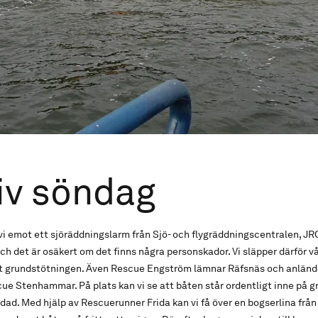
iv söndag
vi emot ett sjöräddningslarm från Sjö- och flygräddningscentralen, JRC
ch det är osäkert om det finns några personskador. Vi släpper därför v
ot grundstötningen. Även Rescue Engström lämnar Räfsnäs och anländer
ue Stenhammar. På plats kan vi se att båten står ordentligt inne på g
dad. Med hjälp av Rescuerunner Frida kan vi få över en bogserlina frå