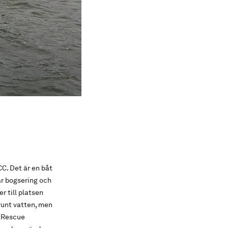
C. Det är en båt
år bogsering och
 till platsen
runt vatten, men
n Rescue