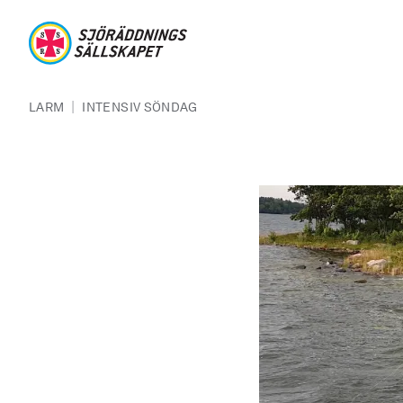
Hoppa till huvudinnehåll
Sjöräddningssällskapet
Länkstig
|
LARM
INTENSIV SÖNDAG