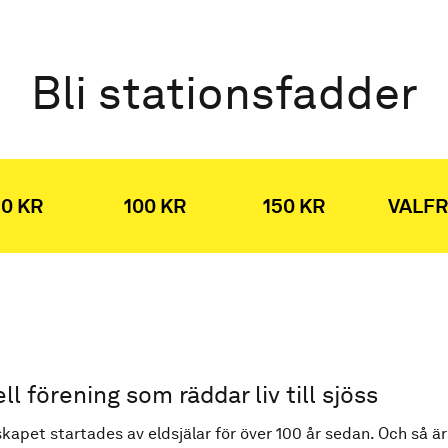
Bli stationsfadder
0 KR
100 KR
150 KR
VALFR
ell förening som räddar liv till sjöss
kapet startades av eldsjälar för över 100 år sedan. Och så är