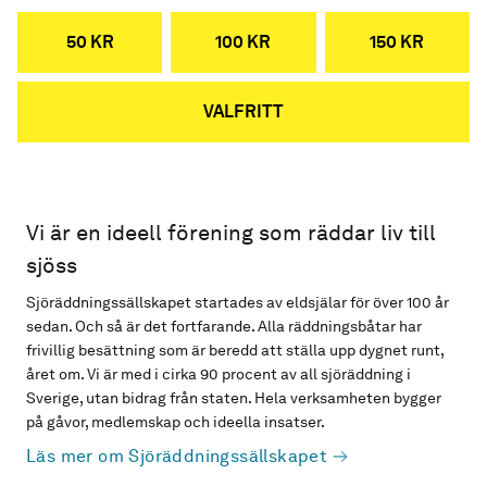
50 KR
100 KR
150 KR
VALFRITT
Vi är en ideell förening som räddar liv till
sjöss
Sjöräddningssällskapet startades av eldsjälar för över 100 år
sedan. Och så är det fortfarande. Alla räddningsbåtar har
frivillig besättning som är beredd att ställa upp dygnet runt,
året om. Vi är med i cirka 90 procent av all sjöräddning i
Sverige, utan bidrag från staten. Hela verksamheten bygger
på gåvor, medlemskap och ideella insatser.
Läs mer om Sjöräddningssällskapet