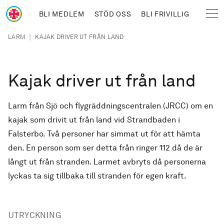
Hoppa till huvudinnehåll
BLI MEDLEM
STÖD OSS
BLI FRIVILLIG
Sjöräddningssällskapet
Länkstig
|
LARM
KAJAK DRIVER UT FRÅN LAND
Kajak driver ut från land
Larm från Sjö och flygräddningscentralen (JRCC) om en
kajak som drivit ut från land vid Strandbaden i
Falsterbo. Två personer har simmat ut för att hämta
den. En person som ser detta från ringer 112 då de är
långt ut från stranden. Larmet avbryts då personerna
lyckas ta sig tillbaka till stranden för egen kraft.
UTRYCKNING