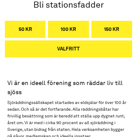
Bli stationsfadder
50 KR
100 KR
150 KR
VALFRITT
Vi är en ideell förening som räddar liv till
sjöss
Sjöräddningssällskapet startades av eldsjälar för över 100 år
sedan. Och så är det fortfarande. Alla räddningsbåtar har
frivillig besättning som är beredd att ställa upp dygnet runt,
året om. Vi är med i cirka 90 procent av all sjöräddning i
Sverige, utan bidrag från staten. Hela verksamheten bygger
på gåvor, medlemskap och ideella insatser.