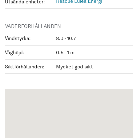
Rescue Luleå Energi
Utsända enheter:
VÄDERFÖRHÅLLANDEN
Vindstyrka:
8.0 - 10.7
Våghöjd:
0.5 - 1 m
Siktförhållanden:
Mycket god sikt