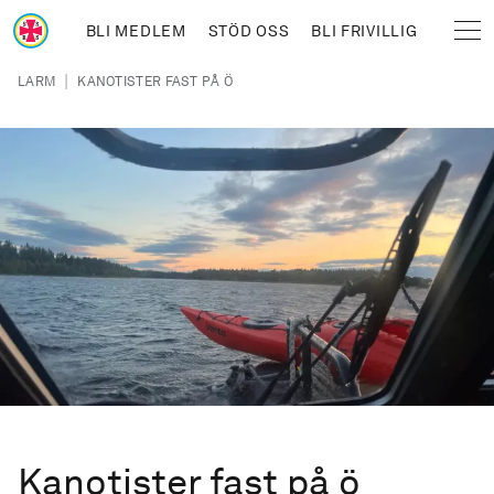
Hoppa till huvudinnehåll
BLI MEDLEM
STÖD OSS
BLI FRIVILLIG
Sjöräddningssällskapet
Länkstig
|
LARM
KANOTISTER FAST PÅ Ö
Kanotister fast på ö