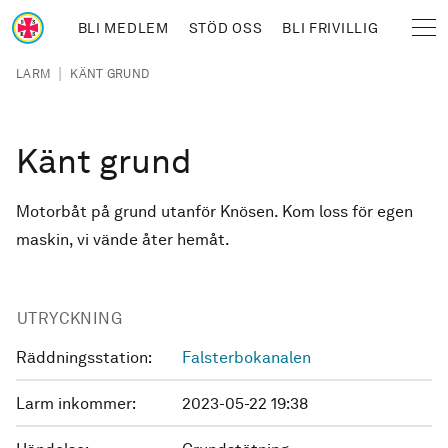
Hoppa till huvudinnehåll
BLI MEDLEM
STÖD OSS
BLI FRIVILLIG
Sjöräddningssällskapet
Länkstig
|
LARM
KÄNT GRUND
Känt grund
Motorbåt på grund utanför Knösen. Kom loss för egen
maskin, vi vände åter hemåt.
UTRYCKNING
Räddningsstation:
Falsterbokanalen
Larm inkommer:
2023-05-22 19:38