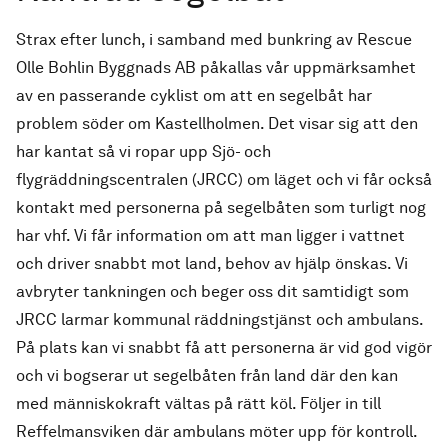
Strax efter lunch, i samband med bunkring av Rescue
Olle Bohlin Byggnads AB påkallas vår uppmärksamhet
av en passerande cyklist om att en segelbåt har
problem söder om Kastellholmen. Det visar sig att den
har kantat så vi ropar upp Sjö- och
flygräddningscentralen (JRCC) om läget och vi får också
kontakt med personerna på segelbåten som turligt nog
har vhf. Vi får information om att man ligger i vattnet
och driver snabbt mot land, behov av hjälp önskas. Vi
avbryter tankningen och beger oss dit samtidigt som
JRCC larmar kommunal räddningstjänst och ambulans.
På plats kan vi snabbt få att personerna är vid god vigör
och vi bogserar ut segelbåten från land där den kan
med människokraft vältas på rätt köl. Följer in till
Reffelmansviken där ambulans möter upp för kontroll.