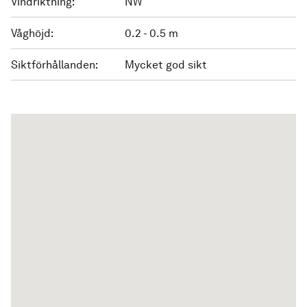
Vindriktning:
NW
Våghöjd:
0.2 - 0.5 m
Siktförhållanden:
Mycket god sikt