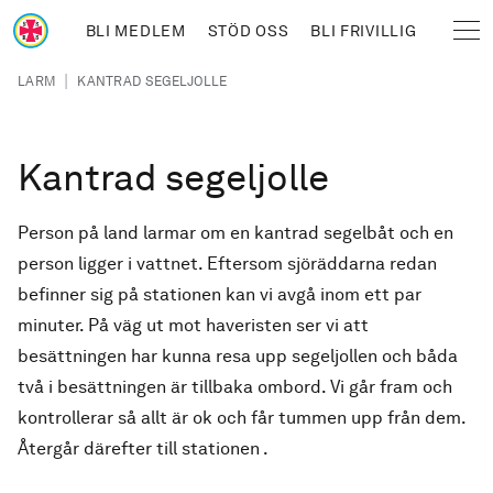
Hoppa till huvudinnehåll
BLI MEDLEM
STÖD OSS
BLI FRIVILLIG
Sjöräddningssällskapet
Länkstig
|
LARM
KANTRAD SEGELJOLLE
Kantrad segeljolle
Person på land larmar om en kantrad segelbåt och en
person ligger i vattnet. Eftersom sjöräddarna redan
befinner sig på stationen kan vi avgå inom ett par
minuter. På väg ut mot haveristen ser vi att
besättningen har kunna resa upp segeljollen och båda
två i besättningen är tillbaka ombord. Vi går fram och
kontrollerar så allt är ok och får tummen upp från dem.
Återgår därefter till stationen .