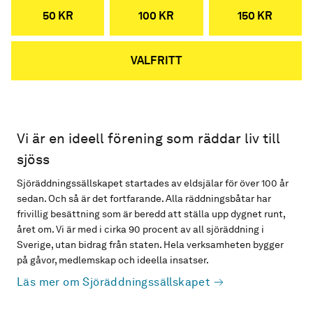
50 KR
100 KR
150 KR
VALFRITT
Vi är en ideell förening som räddar liv till
sjöss
Sjöräddningssällskapet startades av eldsjälar för över 100 år
sedan. Och så är det fortfarande. Alla räddningsbåtar har
frivillig besättning som är beredd att ställa upp dygnet runt,
året om. Vi är med i cirka 90 procent av all sjöräddning i
Sverige, utan bidrag från staten. Hela verksamheten bygger
på gåvor, medlemskap och ideella insatser.
Läs mer om Sjöräddningssällskapet