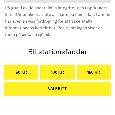
På grund av de nödställdas integritet och uppdragets
karaktär publiceras inte alla larm på hemsidan. Larmen
har även en viss fördröjning för att säkerställa
informationens korrekthet. Positioneringen visar en
radie på cirka en sjömil.
Bli stationsfadder
50 KR
100 KR
150 KR
VALFRITT