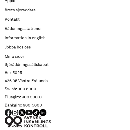
Appar
Årets sjöräddare
Kontakt
Räddningsstationer
Information in english
Jobba hos oss
Mina sidor
Sjöräddningssällskapet
Box 5025
426 05 Västra Frölunda
Swish: 900 5000
Plusgiro: 900 500-0
Bankgiro: 900-5000
FACEBOOK
Instagram
X
YouTube
TIKTOK
LINKED IN