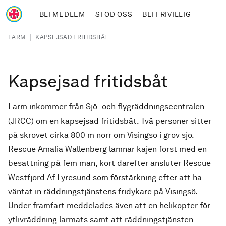
Hoppa till huvudinnehåll
BLI MEDLEM
STÖD OSS
BLI FRIVILLIG
Sjöräddningssällskapet
Länkstig
|
LARM
KAPSEJSAD FRITIDSBÅT
Kapsejsad fritidsbåt
Larm inkommer från Sjö- och flygräddningscentralen
(JRCC) om en kapsejsad fritidsbåt. Två personer sitter
på skrovet cirka 800 m norr om Visingsö i grov sjö.
Rescue Amalia Wallenberg lämnar kajen först med en
besättning på fem man, kort därefter ansluter Rescue
Westfjord Af Lyresund som förstärkning efter att ha
väntat in räddningstjänstens fridykare på Visingsö.
Under framfart meddelades även att en helikopter för
ytlivräddning larmats samt att räddningstjänsten