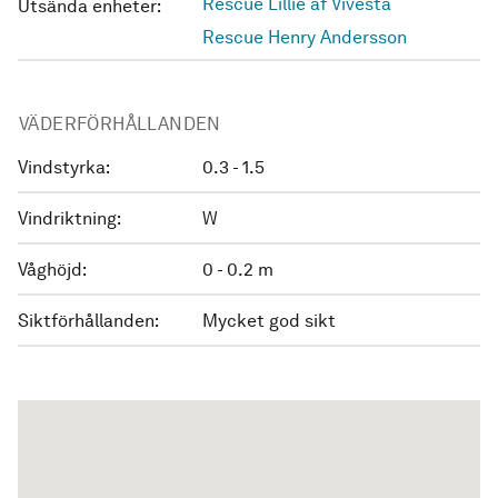
Rescue Lillie af Vivesta
Utsända enheter:
Rescue Henry Andersson
VÄDERFÖRHÅLLANDEN
Vindstyrka:
0.3 - 1.5
Vindriktning:
W
Våghöjd:
0 - 0.2 m
Siktförhållanden:
Mycket god sikt