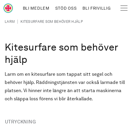
Hoppa till huvudinnehåll
BLI MEDLEM
STÖD OSS
BLI FRIVILLIG
Sjöräddningssällskapet
Länkstig
|
LARM
KITESURFARE SOM BEHÖVER HJÄLP
Kitesurfare som behöver
hjälp
Larm om en kitesurfare som tappat sitt segel och
behöver hjälp. Räddningstjänsten var också larmade till
platsen. Vi hinner inte längre än att starta maskinerna
och släppa loss förens vi blir återkallade.
UTRYCKNING