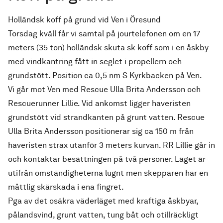
Holländsk koff på grund vid Ven i Öresund
Torsdag kväll får vi samtal på jourtelefonen om en 17
meters (35 ton) holländsk skuta sk koff som i en åskby
med vindkantring fått in seglet i propellern och
grundstött. Position ca 0,5 nm S Kyrkbacken på Ven.
Vi går mot Ven med Rescue Ulla Brita Andersson och
Rescuerunner Lillie. Vid ankomst ligger haveristen
grundstött vid strandkanten på grunt vatten. Rescue
Ulla Brita Andersson positionerar sig ca 150 m från
haveristen strax utanför 3 meters kurvan. RR Lillie går in
och kontaktar besättningen på två personer. Läget är
utifrån omständigheterna lugnt men skepparen har en
måttlig skärskada i ena fingret.
Pga av det osäkra väderläget med kraftiga åskbyar,
pålandsvind, grunt vatten, tung båt och otillräckligt