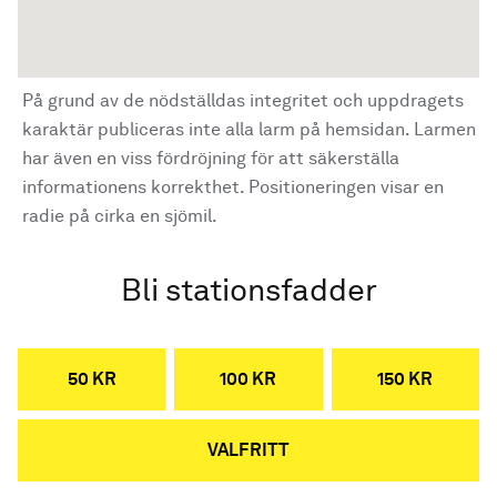
På grund av de nödställdas integritet och uppdragets
karaktär publiceras inte alla larm på hemsidan. Larmen
har även en viss fördröjning för att säkerställa
informationens korrekthet. Positioneringen visar en
radie på cirka en sjömil.
Bli stationsfadder
50 KR
100 KR
150 KR
VALFRITT