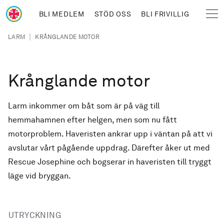
Hoppa till huvudinnehåll
BLI MEDLEM
STÖD OSS
BLI FRIVILLIG
Sjöräddningssällskapet
Länkstig
|
LARM
KRÅNGLANDE MOTOR
Krånglande motor
Larm inkommer om båt som är på väg till
hemmahamnen efter helgen, men som nu fått
motorproblem. Haveristen ankrar upp i väntan på att vi
avslutar vårt pågående uppdrag. Därefter åker ut med
Rescue Josephine och bogserar in haveristen till tryggt
läge vid bryggan.
UTRYCKNING