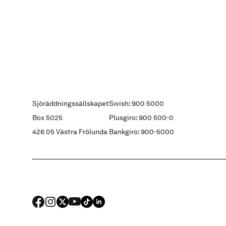
Sjöräddningssällskapet
Swish: 900 5000
Box 5025
Plusgiro: 900 500-0
426 05 Västra Frölunda
Bankgiro: 900-5000
FACEBOOK
Instagram
X
YouTube
TIKTOK
LINKED IN