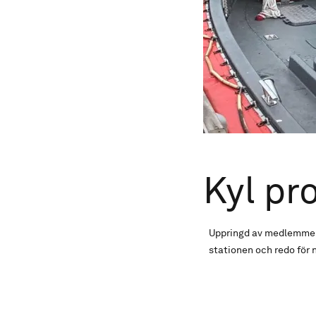
Kyl pr
Uppringd av medlemmen d
stationen och redo för 