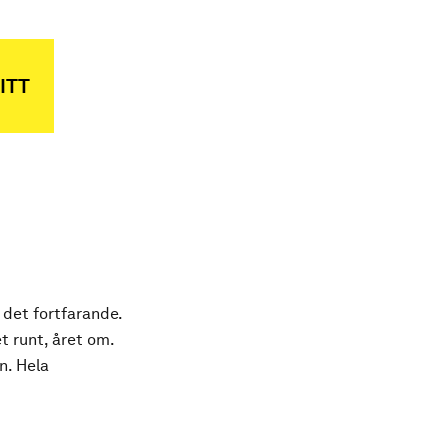
ITT
 det fortfarande.
t runt, året om.
n. Hela