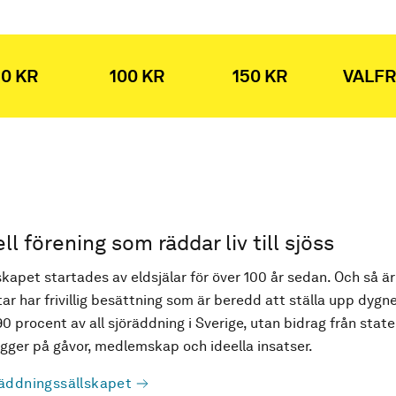
0 KR
100 KR
150 KR
VALFR
ell förening som räddar liv till sjöss
kapet startades av eldsjälar för över 100 år sedan. Och så är
ar har frivillig besättning som är beredd att ställa upp dygne
90 procent av all sjöräddning i Sverige, utan bidrag från state
ger på gåvor, medlemskap och ideella insatser.
äddningssällskapet