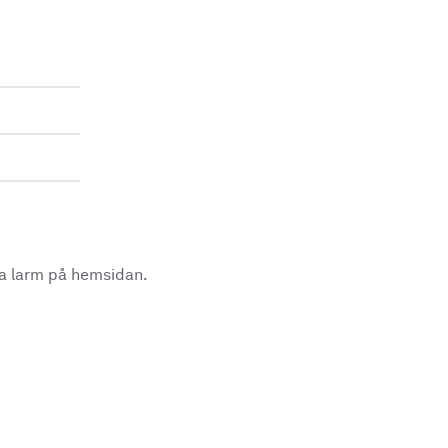
la larm på hemsidan.
.