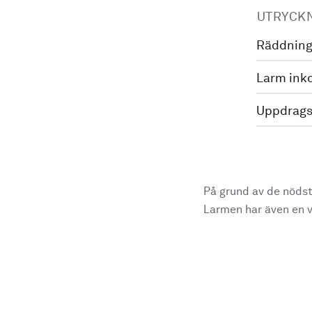
UTRYCK
Räddning
Larm ink
Uppdrags
På grund av de nödst
Larmen har även en vi