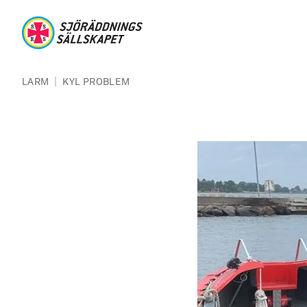
Hoppa till huvudinnehåll
Sjöräddningssällskapet
Länkstig
|
LARM
KYL PROBLEM