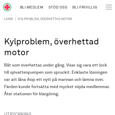
Hoppa till huvudinnehåll
BLI MEDLEM
STÖD OSS
BLI FRIVILLIG
Sjöräddningssällskapet
Länkstig
|
LARM
KYLPROBLEM, ÖVERHETTAD MOTOR
Kylproblem, överhettad
motor
Båt som överhettas under gång. Visar sig vara ett lock
till sjövattenpumpen som spruckit. Enklaste lösningen
var att låna ihop ett nytt på marinan och lämna över.
Färden kunde fortsätta med mycket nöjda medlemmar.
Åter stationen för klargöring.
UTRYCKNING