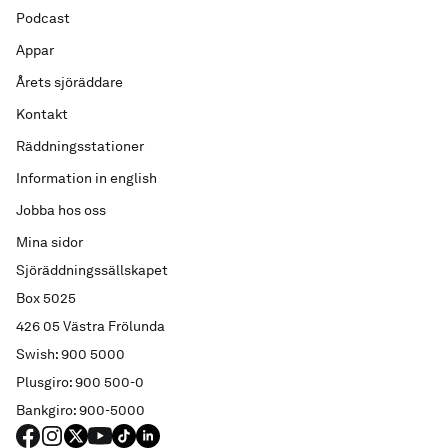
Podcast
Appar
Årets sjöräddare
Kontakt
Räddningsstationer
Information in english
Jobba hos oss
Mina sidor
Sjöräddningssällskapet
Box 5025
426 05 Västra Frölunda
Swish: 900 5000
Plusgiro: 900 500-0
Bankgiro: 900-5000
FACEBOOK
Instagram
X
YouTube
TIKTOK
LINKED IN