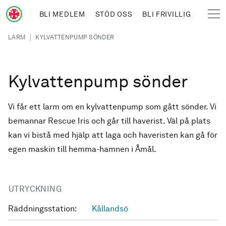
Hoppa till huvudinnehåll
BLI MEDLEM
STÖD OSS
BLI FRIVILLIG
Sjöräddningssällskapet
Länkstig
|
LARM
KYLVATTENPUMP SÖNDER
Kylvattenpump sönder
Vi får ett larm om en kylvattenpump som gått sönder. Vi
bemannar Rescue Iris och går till haverist. Väl på plats
kan vi bistå med hjälp att laga och haveristen kan gå för
egen maskin till hemma-hamnen i Åmål.
UTRYCKNING
Räddningsstation:
Kållandsö