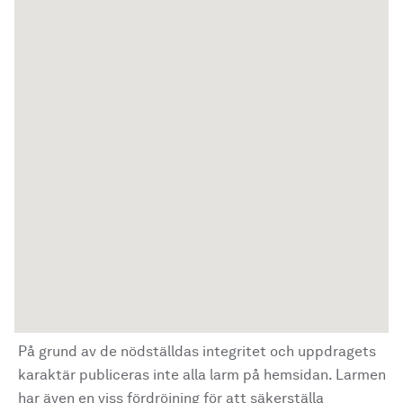
På grund av de nödställdas integritet och uppdragets
karaktär publiceras inte alla larm på hemsidan. Larmen
har även en viss fördröjning för att säkerställa