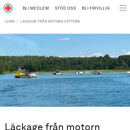
Hoppa till huvudinnehåll
BLI MEDLEM
STÖD OSS
BLI FRIVILLIG
Sjöräddningssällskapet
Länkstig
|
LARM
LÄCKAGE FRÅN MOTORN VÄTTERN
Läckage från motorn