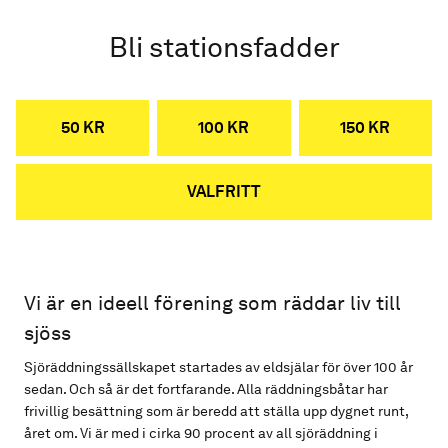
Bli stationsfadder
50 KR
100 KR
150 KR
VALFRITT
Vi är en ideell förening som räddar liv till
sjöss
Sjöräddningssällskapet startades av eldsjälar för över 100 år
sedan. Och så är det fortfarande. Alla räddningsbåtar har
frivillig besättning som är beredd att ställa upp dygnet runt,
året om. Vi är med i cirka 90 procent av all sjöräddning i