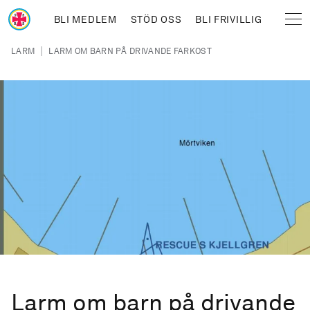
Hoppa till huvudinnehåll
BLI MEDLEM
STÖD OSS
BLI FRIVILLIG
Sjöräddningssällskapet
Länkstig
|
LARM
LARM OM BARN PÅ DRIVANDE FARKOST
Larm om barn på drivande