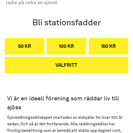
radie på cirka en sjömil.
Bli stationsfadder
50 KR
100 KR
150 KR
VALFRITT
Vi är en ideell förening som räddar liv till
sjöss
Sjöräddningssällskapet startades av eldsjälar för över 100 år
sedan. Och så är det fortfarande. Alla räddningsbåtar har
frivillig besättning som är beredd att ställa upp dygnet runt,