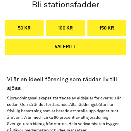
Bli stationsfadder
50 KR
100 KR
150 KR
VALFRITT
Vi är en ideell förening som räddar liv till
sjöss
Sjöräddningssällskapet startades av eldsjälar för över 100 år
sedan. Och så är det fortfarande. Alla räddningsbåtar har
frivillig besättning som är beredd att ställa upp dygnet runt,
året om. Vi är med i cirka 90 procent av all sjöräddning i
Sverige, utan bidrag från staten. Hela verksamheten bygger
på gåvor, medlemskap och ideella insatser.