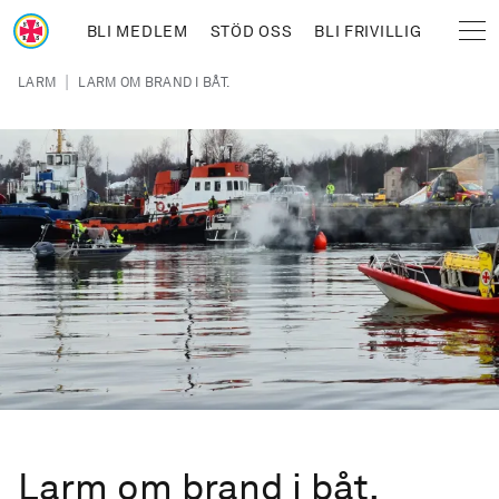
Hoppa till huvudinnehåll
BLI MEDLEM
STÖD OSS
BLI FRIVILLIG
Sjöräddningssällskapet
Länkstig
|
LARM
LARM OM BRAND I BÅT.
Larm om brand i båt.