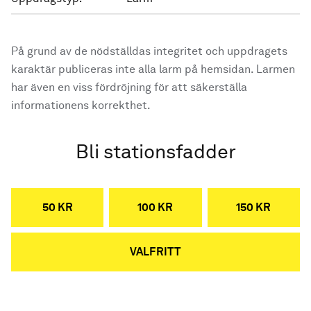
På grund av de nödställdas integritet och uppdragets
karaktär publiceras inte alla larm på hemsidan. Larmen
har även en viss fördröjning för att säkerställa
informationens korrekthet.
Bli stationsfadder
50 KR
100 KR
150 KR
VALFRITT