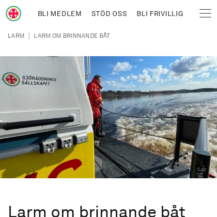
Hoppa till huvudinnehåll
BLI MEDLEM
STÖD OSS
BLI FRIVILLIG
Sjöräddningssällskapet
Länkstig
|
LARM
LARM OM BRINNANDE BÅT
Larm om brinnande båt