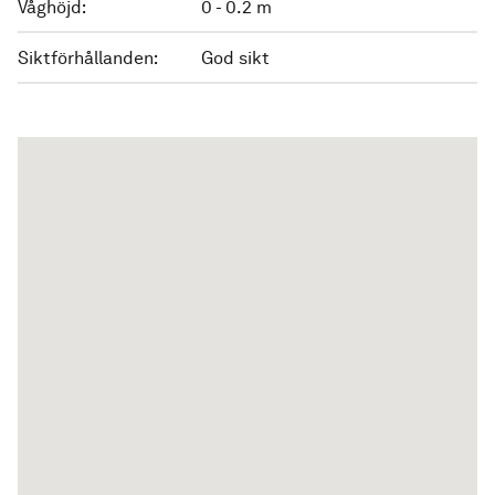
Våghöjd:
0 - 0.2 m
Siktförhållanden:
God sikt