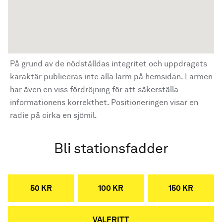
På grund av de nödställdas integritet och uppdragets
karaktär publiceras inte alla larm på hemsidan. Larmen
har även en viss fördröjning för att säkerställa
informationens korrekthet. Positioneringen visar en
radie på cirka en sjömil.
Bli stationsfadder
50 KR
100 KR
150 KR
VALFRITT